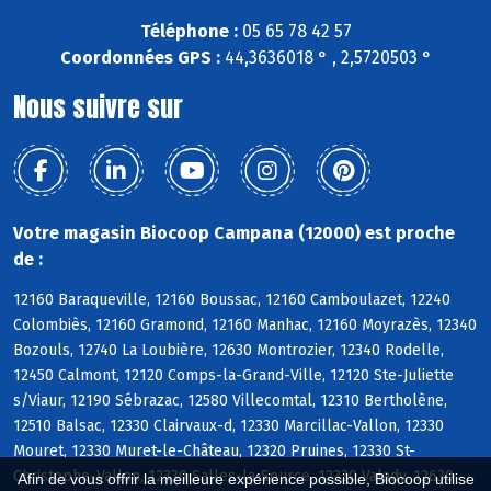
Téléphone :
05 65 78 42 57
Coordonnées GPS :
44,3636018 ° , 2,5720503 °
Nous suivre sur
Votre magasin Biocoop Campana (12000) est proche
de :
12160 Baraqueville, 12160 Boussac, 12160 Camboulazet, 12240
Colombiès, 12160 Gramond, 12160 Manhac, 12160 Moyrazès, 12340
Bozouls, 12740 La Loubière, 12630 Montrozier, 12340 Rodelle,
12450 Calmont, 12120 Comps-la-Grand-Ville, 12120 Ste-Juliette
s/Viaur, 12190 Sébrazac, 12580 Villecomtal, 12310 Bertholène,
12510 Balsac, 12330 Clairvaux-d, 12330 Marcillac-Vallon, 12330
Mouret, 12330 Muret-le-Château, 12320 Pruines, 12330 St-
Christophe-Vallon, 12330 Salles-la-Source, 12330 Valady, 12630
Afin de vous offrir la meilleure expérience possible, Biocoop utilise