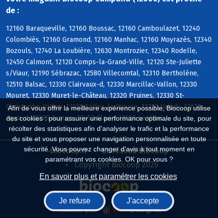
de :
12160 Baraqueville, 12160 Boussac, 12160 Camboulazet, 12240
Colombiès, 12160 Gramond, 12160 Manhac, 12160 Moyrazès, 12340
Bozouls, 12740 La Loubière, 12630 Montrozier, 12340 Rodelle,
12450 Calmont, 12120 Comps-la-Grand-Ville, 12120 Ste-Juliette
s/Viaur, 12190 Sébrazac, 12580 Villecomtal, 12310 Bertholène,
12510 Balsac, 12330 Clairvaux-d, 12330 Marcillac-Vallon, 12330
Mouret, 12330 Muret-le-Château, 12320 Pruines, 12330 St-
Christophe-Vallon, 12330 Salles-la-Source, 12330 Valady, 12630
Afin de vous offrir la meilleure expérience possible, Biocoop utilise
Agen-d, 12290 Arques, 12450 Flavin, 12290 Le Vibal
des cookies : pour assurer une performance optimale du site, pour
récolter des statistiques afin d'analyser le trafic et la performance
du site et vous proposer une navigation personnalisée en toute
sécurité. Vous pouvez changer d'avis à tout moment en
Biocoop.fr
Le réseau Biocoop
paramétrant vos cookies. OK pour vous ?
Copyright Biocoop 2026
En savoir plus et paramétrer les cookies
Je refuse
J'accepte
Réalisé par