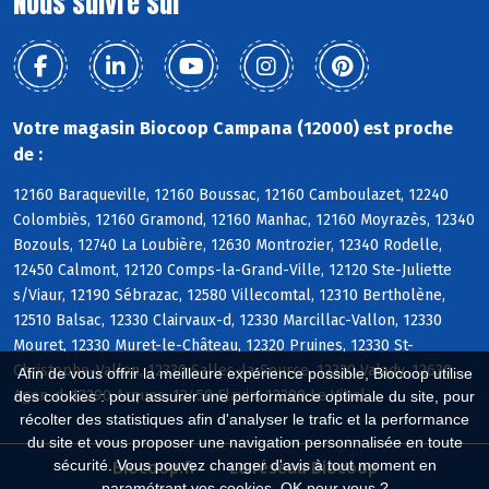
Nous suivre sur
Votre magasin Biocoop Campana (12000) est proche
de :
12160 Baraqueville, 12160 Boussac, 12160 Camboulazet, 12240
Colombiès, 12160 Gramond, 12160 Manhac, 12160 Moyrazès, 12340
Bozouls, 12740 La Loubière, 12630 Montrozier, 12340 Rodelle,
12450 Calmont, 12120 Comps-la-Grand-Ville, 12120 Ste-Juliette
s/Viaur, 12190 Sébrazac, 12580 Villecomtal, 12310 Bertholène,
12510 Balsac, 12330 Clairvaux-d, 12330 Marcillac-Vallon, 12330
Mouret, 12330 Muret-le-Château, 12320 Pruines, 12330 St-
Christophe-Vallon, 12330 Salles-la-Source, 12330 Valady, 12630
Afin de vous offrir la meilleure expérience possible, Biocoop utilise
Agen-d, 12290 Arques, 12450 Flavin, 12290 Le Vibal
des cookies : pour assurer une performance optimale du site, pour
récolter des statistiques afin d'analyser le trafic et la performance
du site et vous proposer une navigation personnalisée en toute
sécurité. Vous pouvez changer d'avis à tout moment en
Biocoop.fr
Le réseau Biocoop
paramétrant vos cookies. OK pour vous ?