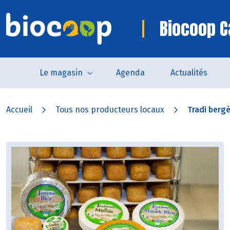
Biocoop 
Le magasin
Agenda
Actualités
Accueil
Tous nos producteurs locaux
Tradi berg