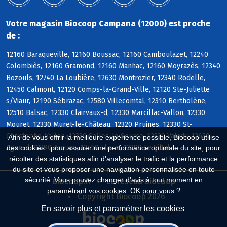
Votre magasin Biocoop Campana (12000) est proche
de :
12160 Baraqueville, 12160 Boussac, 12160 Camboulazet, 12240
Colombiès, 12160 Gramond, 12160 Manhac, 12160 Moyrazès, 12340
Bozouls, 12740 La Loubière, 12630 Montrozier, 12340 Rodelle,
12450 Calmont, 12120 Comps-la-Grand-Ville, 12120 Ste-Juliette
s/Viaur, 12190 Sébrazac, 12580 Villecomtal, 12310 Bertholène,
12510 Balsac, 12330 Clairvaux-d, 12330 Marcillac-Vallon, 12330
Mouret, 12330 Muret-le-Château, 12320 Pruines, 12330 St-
Christophe-Vallon, 12330 Salles-la-Source, 12330 Valady, 12630
Afin de vous offrir la meilleure expérience possible, Biocoop utilise
Agen-d, 12290 Arques, 12450 Flavin, 12290 Le Vibal
des cookies : pour assurer une performance optimale du site, pour
récolter des statistiques afin d'analyser le trafic et la performance
du site et vous proposer une navigation personnalisée en toute
sécurité. Vous pouvez changer d'avis à tout moment en
Biocoop.fr
Le réseau Biocoop
paramétrant vos cookies. OK pour vous ?
Copyright Biocoop 2026
En savoir plus et paramétrer les cookies