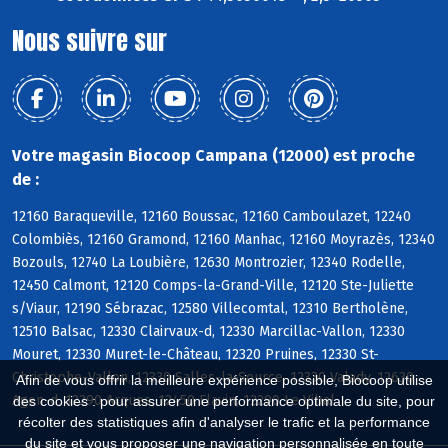
Nous suivre sur
Votre magasin Biocoop Campana (12000) est proche
de :
12160 Baraqueville, 12160 Boussac, 12160 Camboulazet, 12240
Colombiès, 12160 Gramond, 12160 Manhac, 12160 Moyrazès, 12340
Bozouls, 12740 La Loubière, 12630 Montrozier, 12340 Rodelle,
12450 Calmont, 12120 Comps-la-Grand-Ville, 12120 Ste-Juliette
s/Viaur, 12190 Sébrazac, 12580 Villecomtal, 12310 Bertholène,
12510 Balsac, 12330 Clairvaux-d, 12330 Marcillac-Vallon, 12330
Mouret, 12330 Muret-le-Château, 12320 Pruines, 12330 St-
Christophe-Vallon, 12330 Salles-la-Source, 12330 Valady, 12630
Afin de vous offrir la meilleure expérience possible, Biocoop utilise
Agen-d, 12290 Arques, 12450 Flavin, 12290 Le Vibal
des cookies : pour assurer une performance optimale du site, pour
récolter des statistiques afin d'analyser le trafic et la performance
du site et vous proposer une navigation personnalisée en toute