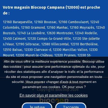
Votre magasin Biocoop Campana (12000) est proche
de :
12160 Baraqueville, 12160 Boussac, 12160 Camboulazet, 12240
Colombiès, 12160 Gramond, 12160 Manhac, 12160 Moyrazès, 12340
Bozouls, 12740 La Loubière, 12630 Montrozier, 12340 Rodelle,
12450 Calmont, 12120 Comps-la-Grand-Ville, 12120 Ste-Juliette
s/Viaur, 12190 Sébrazac, 12580 Villecomtal, 12310 Bertholène,
12510 Balsac, 12330 Clairvaux-d, 12330 Marcillac-Vallon, 12330
Mouret, 12330 Muret-le-Château, 12320 Pruines, 12330 St-
Christophe-Vallon, 12330 Salles-la-Source, 12330 Valady, 12630
Afin de vous offrir la meilleure expérience possible, Biocoop utilise
Agen-d, 12290 Arques, 12450 Flavin, 12290 Le Vibal
des cookies : pour assurer une performance optimale du site, pour
récolter des statistiques afin d'analyser le trafic et la performance
du site et vous proposer une navigation personnalisée en toute
sécurité. Vous pouvez changer d'avis à tout moment en
Biocoop.fr
Le réseau Biocoop
paramétrant vos cookies. OK pour vous ?
Copyright Biocoop 2026
En savoir plus et paramétrer les cookies
Je refuse
J'accepte