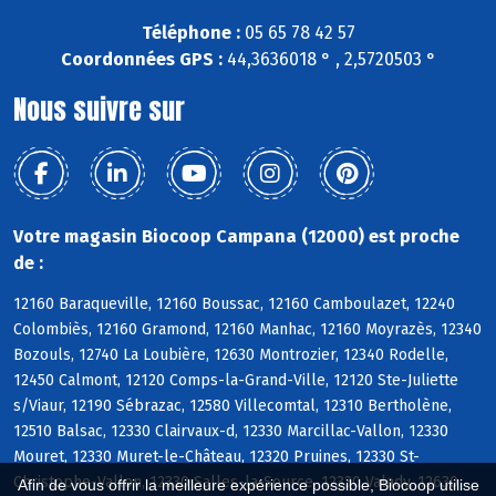
Téléphone :
05 65 78 42 57
Coordonnées GPS :
44,3636018 ° , 2,5720503 °
Nous suivre sur
Votre magasin Biocoop Campana (12000) est proche
de :
12160 Baraqueville, 12160 Boussac, 12160 Camboulazet, 12240
Colombiès, 12160 Gramond, 12160 Manhac, 12160 Moyrazès, 12340
Bozouls, 12740 La Loubière, 12630 Montrozier, 12340 Rodelle,
12450 Calmont, 12120 Comps-la-Grand-Ville, 12120 Ste-Juliette
s/Viaur, 12190 Sébrazac, 12580 Villecomtal, 12310 Bertholène,
12510 Balsac, 12330 Clairvaux-d, 12330 Marcillac-Vallon, 12330
Mouret, 12330 Muret-le-Château, 12320 Pruines, 12330 St-
Christophe-Vallon, 12330 Salles-la-Source, 12330 Valady, 12630
Afin de vous offrir la meilleure expérience possible, Biocoop utilise