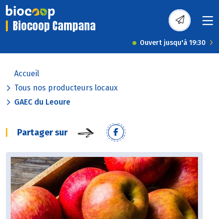
Biocoop Campana
Ouvert jusqu'à 19:30
Accueil
Tous nos producteurs locaux
GAEC du Leoure
Partager sur