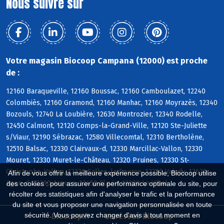
Nous suivre sur
Votre magasin Biocoop Campana (12000) est proche
de :
12160 Baraqueville, 12160 Boussac, 12160 Camboulazet, 12240
Colombiès, 12160 Gramond, 12160 Manhac, 12160 Moyrazès, 12340
Bozouls, 12740 La Loubière, 12630 Montrozier, 12340 Rodelle,
12450 Calmont, 12120 Comps-la-Grand-Ville, 12120 Ste-Juliette
s/Viaur, 12190 Sébrazac, 12580 Villecomtal, 12310 Bertholène,
12510 Balsac, 12330 Clairvaux-d, 12330 Marcillac-Vallon, 12330
Mouret, 12330 Muret-le-Château, 12320 Pruines, 12330 St-
Christophe-Vallon, 12330 Salles-la-Source, 12330 Valady, 12630
Afin de vous offrir la meilleure expérience possible, Biocoop utilise
Agen-d, 12290 Arques, 12450 Flavin, 12290 Le Vibal
des cookies : pour assurer une performance optimale du site, pour
récolter des statistiques afin d'analyser le trafic et la performance
du site et vous proposer une navigation personnalisée en toute
sécurité. Vous pouvez changer d'avis à tout moment en
Biocoop.fr
Le réseau Biocoop