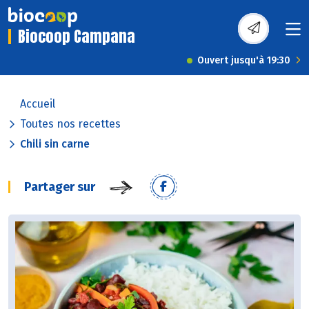
Biocoop Campana
Ouvert jusqu'à 19:30
Accueil
Toutes nos recettes
Chili sin carne
Partager sur