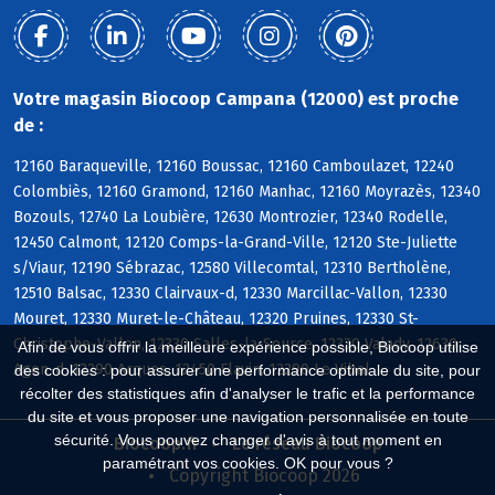
Votre magasin Biocoop Campana (12000) est proche
de :
12160 Baraqueville, 12160 Boussac, 12160 Camboulazet, 12240
Colombiès, 12160 Gramond, 12160 Manhac, 12160 Moyrazès, 12340
Bozouls, 12740 La Loubière, 12630 Montrozier, 12340 Rodelle,
12450 Calmont, 12120 Comps-la-Grand-Ville, 12120 Ste-Juliette
s/Viaur, 12190 Sébrazac, 12580 Villecomtal, 12310 Bertholène,
12510 Balsac, 12330 Clairvaux-d, 12330 Marcillac-Vallon, 12330
Mouret, 12330 Muret-le-Château, 12320 Pruines, 12330 St-
Christophe-Vallon, 12330 Salles-la-Source, 12330 Valady, 12630
Afin de vous offrir la meilleure expérience possible, Biocoop utilise
Agen-d, 12290 Arques, 12450 Flavin, 12290 Le Vibal
des cookies : pour assurer une performance optimale du site, pour
récolter des statistiques afin d'analyser le trafic et la performance
du site et vous proposer une navigation personnalisée en toute
sécurité. Vous pouvez changer d'avis à tout moment en
Biocoop.fr
Le réseau Biocoop
paramétrant vos cookies. OK pour vous ?
Copyright Biocoop 2026