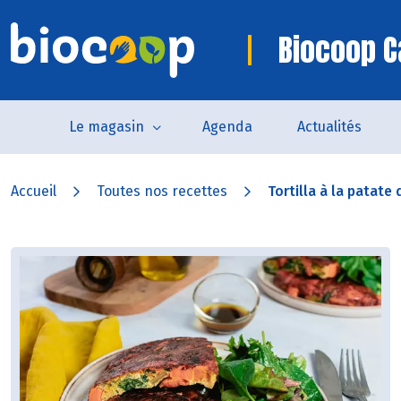
Biocoop 
Le magasin
Agenda
Actualités
Accueil
Toutes nos recettes
Tortilla à la patate 