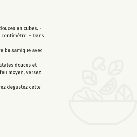
 douces en cubes. -
n centimètre. - Dans
gre balsamique avec
patates douces et
à feu moyen, versez
vez dégustez cette