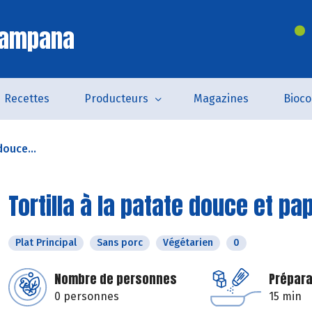
Campana
Recettes
Producteurs
Magazines
Bioc
douce...
Tortilla à la patate douce et pa
Plat Principal
Sans porc
Végétarien
0
Nombre de personnes
Prépara
0 personnes
15 min