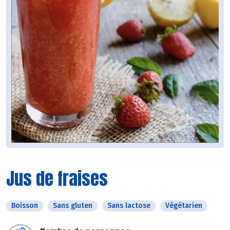
Jus de fraises
Boisson
Sans gluten
Sans lactose
Végétarien