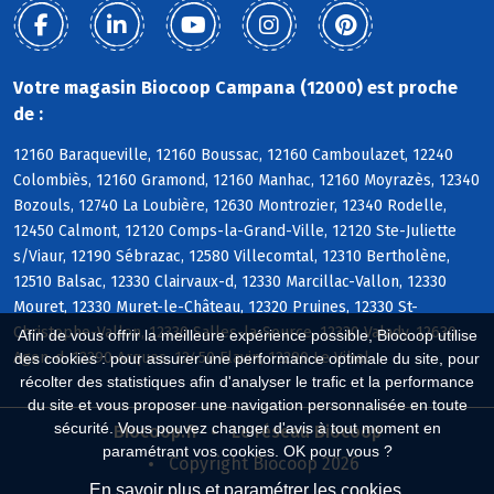
Votre magasin Biocoop Campana (12000) est proche
de :
12160 Baraqueville, 12160 Boussac, 12160 Camboulazet, 12240
Colombiès, 12160 Gramond, 12160 Manhac, 12160 Moyrazès, 12340
Bozouls, 12740 La Loubière, 12630 Montrozier, 12340 Rodelle,
12450 Calmont, 12120 Comps-la-Grand-Ville, 12120 Ste-Juliette
s/Viaur, 12190 Sébrazac, 12580 Villecomtal, 12310 Bertholène,
12510 Balsac, 12330 Clairvaux-d, 12330 Marcillac-Vallon, 12330
Mouret, 12330 Muret-le-Château, 12320 Pruines, 12330 St-
Christophe-Vallon, 12330 Salles-la-Source, 12330 Valady, 12630
Afin de vous offrir la meilleure expérience possible, Biocoop utilise
Agen-d, 12290 Arques, 12450 Flavin, 12290 Le Vibal
des cookies : pour assurer une performance optimale du site, pour
récolter des statistiques afin d'analyser le trafic et la performance
du site et vous proposer une navigation personnalisée en toute
sécurité. Vous pouvez changer d'avis à tout moment en
Biocoop.fr
Le réseau Biocoop
paramétrant vos cookies. OK pour vous ?
Copyright Biocoop 2026
En savoir plus et paramétrer les cookies