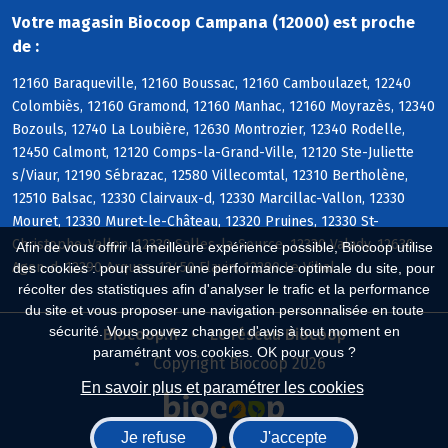
Votre magasin Biocoop Campana (12000) est proche
de :
12160 Baraqueville, 12160 Boussac, 12160 Camboulazet, 12240
Colombiès, 12160 Gramond, 12160 Manhac, 12160 Moyrazès, 12340
Bozouls, 12740 La Loubière, 12630 Montrozier, 12340 Rodelle,
12450 Calmont, 12120 Comps-la-Grand-Ville, 12120 Ste-Juliette
s/Viaur, 12190 Sébrazac, 12580 Villecomtal, 12310 Bertholène,
12510 Balsac, 12330 Clairvaux-d, 12330 Marcillac-Vallon, 12330
Mouret, 12330 Muret-le-Château, 12320 Pruines, 12330 St-
Christophe-Vallon, 12330 Salles-la-Source, 12330 Valady, 12630
Afin de vous offrir la meilleure expérience possible, Biocoop utilise
Agen-d, 12290 Arques, 12450 Flavin, 12290 Le Vibal
des cookies : pour assurer une performance optimale du site, pour
récolter des statistiques afin d'analyser le trafic et la performance
du site et vous proposer une navigation personnalisée en toute
sécurité. Vous pouvez changer d'avis à tout moment en
Biocoop.fr
Le réseau Biocoop
paramétrant vos cookies. OK pour vous ?
Copyright Biocoop 2026
En savoir plus et paramétrer les cookies
Je refuse
J'accepte