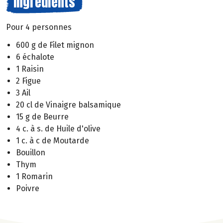
Ingrédients
Pour 4 personnes
600 g de Filet mignon
6 échalote
1 Raisin
2 Figue
3 Ail
20 cl de Vinaigre balsamique
15 g de Beurre
4 c. à s. de Huile d'olive
1 c. à c de Moutarde
Bouillon
Thym
1 Romarin
Poivre