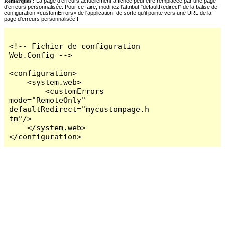
Remarques :
La page d'erreurs actuellement affichée peut être remplacée par une page
d'erreurs personnalisée. Pour ce faire, modifiez l'attribut "defaultRedirect" de la balise de
configuration <customErrors> de l'application, de sorte qu'il pointe vers une URL de la
page d'erreurs personnalisée !
<!-- Fichier de configuration 
Web.Config -->

<configuration>

    <system.web>

        <customErrors 
mode="RemoteOnly" 
defaultRedirect="mycustompage.h
tm"/>

    </system.web>

</configuration>