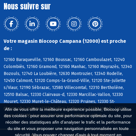
Nous suivre sur
Votre magasin Biocoop Campana (12000) est proche
de :
12160 Baraqueville, 12160 Boussac, 12160 Camboulazet, 12240
Colombiès, 12160 Gramond, 12160 Manhac, 12160 Moyrazès, 12340
Bozouls, 12740 La Loubière, 12630 Montrozier, 12340 Rodelle,
12450 Calmont, 12120 Comps-la-Grand-Ville, 12120 Ste-Juliette
s/Viaur, 12190 Sébrazac, 12580 Villecomtal, 12310 Bertholène,
12510 Balsac, 12330 Clairvaux-d, 12330 Marcillac-Vallon, 12330
Mouret, 12330 Muret-le-Château, 12320 Pruines, 12330 St-
Christophe-Vallon, 12330 Salles-la-Source, 12330 Valady, 12630
Afin de vous offrir la meilleure expérience possible, Biocoop utilise
Agen-d, 12290 Arques, 12450 Flavin, 12290 Le Vibal
des cookies : pour assurer une performance optimale du site, pour
récolter des statistiques afin d'analyser le trafic et la performance
du site et vous proposer une navigation personnalisée en toute
sécurité. Vous pouvez changer d'avis à tout moment en
Biocoop.fr
Le réseau Biocoop