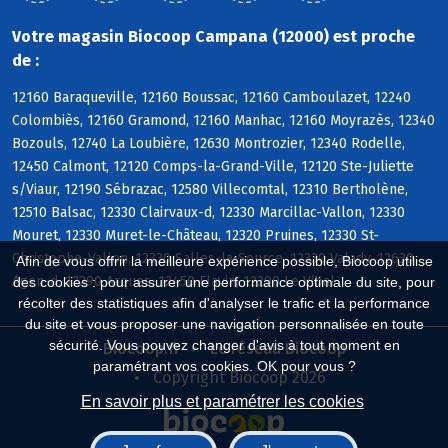
Votre magasin Biocoop Campana (12000) est proche
de :
12160 Baraqueville, 12160 Boussac, 12160 Camboulazet, 12240
Colombiès, 12160 Gramond, 12160 Manhac, 12160 Moyrazès, 12340
Bozouls, 12740 La Loubière, 12630 Montrozier, 12340 Rodelle,
12450 Calmont, 12120 Comps-la-Grand-Ville, 12120 Ste-Juliette
s/Viaur, 12190 Sébrazac, 12580 Villecomtal, 12310 Bertholène,
12510 Balsac, 12330 Clairvaux-d, 12330 Marcillac-Vallon, 12330
Mouret, 12330 Muret-le-Château, 12320 Pruines, 12330 St-
Christophe-Vallon, 12330 Salles-la-Source, 12330 Valady, 12630
Afin de vous offrir la meilleure expérience possible, Biocoop utilise
Agen-d, 12290 Arques, 12450 Flavin, 12290 Le Vibal
des cookies : pour assurer une performance optimale du site, pour
récolter des statistiques afin d'analyser le trafic et la performance
du site et vous proposer une navigation personnalisée en toute
sécurité. Vous pouvez changer d'avis à tout moment en
Biocoop.fr
Le réseau Biocoop
paramétrant vos cookies. OK pour vous ?
Copyright Biocoop 2026
En savoir plus et paramétrer les cookies