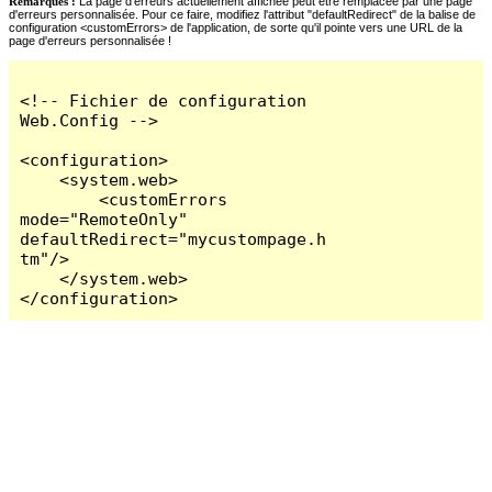
Remarques :
La page d'erreurs actuellement affichée peut être remplacée par une page
d'erreurs personnalisée. Pour ce faire, modifiez l'attribut "defaultRedirect" de la balise de
configuration <customErrors> de l'application, de sorte qu'il pointe vers une URL de la
page d'erreurs personnalisée !
<!-- Fichier de configuration 
Web.Config -->

<configuration>

    <system.web>

        <customErrors 
mode="RemoteOnly" 
defaultRedirect="mycustompage.h
tm"/>

    </system.web>

</configuration>