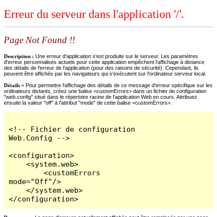
Erreur du serveur dans l'application '/'.
Page Not Found !!
Description :
Une erreur d'application s'est produite sur le serveur. Les paramètres
d'erreur personnalisés actuels pour cette application empêchent l'affichage à distance
des détails de l'erreur de l'application (pour des raisons de sécurité). Cependant, ils
peuvent être affichés par les navigateurs qui s'exécutent sur l'ordinateur serveur local.
Détails =
Pour permettre l'affichage des détails de ce message d'erreur spécifique sur les
ordinateurs distants, créez une balise <customErrors> dans un fichier de configuration
"web.config" situé dans le répertoire racine de l'application Web en cours. Attribuez
ensuite la valeur "off" à l'attribut "mode" de cette balise <customErrors>.
<!-- Fichier de configuration 
Web.Config -->

<configuration>

    <system.web>

        <customErrors 
mode="Off"/>

    </system.web>

</configuration>