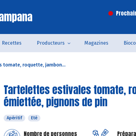
Campana
Prochai
Recettes
Producteurs
Magazines
Bioc
s tomate, roquette, jambon...
Tartelettes estivales tomate, r
émiettée, pignons de pin
Apéritif
Eté
Nombre de personnes
Prépara