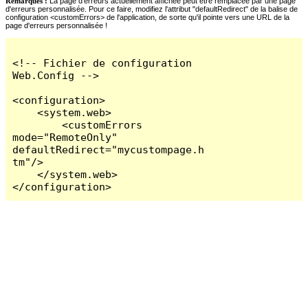
Remarques :
La page d'erreurs actuellement affichée peut être remplacée par une page
d'erreurs personnalisée. Pour ce faire, modifiez l'attribut "defaultRedirect" de la balise de
configuration <customErrors> de l'application, de sorte qu'il pointe vers une URL de la
page d'erreurs personnalisée !
<!-- Fichier de configuration 
Web.Config -->

<configuration>

    <system.web>

        <customErrors 
mode="RemoteOnly" 
defaultRedirect="mycustompage.h
tm"/>

    </system.web>

</configuration>