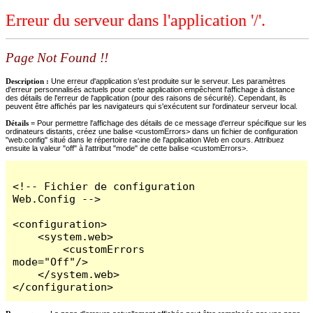
Erreur du serveur dans l'application '/'.
Page Not Found !!
Description :
Une erreur d'application s'est produite sur le serveur. Les paramètres
d'erreur personnalisés actuels pour cette application empêchent l'affichage à distance
des détails de l'erreur de l'application (pour des raisons de sécurité). Cependant, ils
peuvent être affichés par les navigateurs qui s'exécutent sur l'ordinateur serveur local.
Détails =
Pour permettre l'affichage des détails de ce message d'erreur spécifique sur les
ordinateurs distants, créez une balise <customErrors> dans un fichier de configuration
"web.config" situé dans le répertoire racine de l'application Web en cours. Attribuez
ensuite la valeur "off" à l'attribut "mode" de cette balise <customErrors>.
<!-- Fichier de configuration 
Web.Config -->

<configuration>

    <system.web>

        <customErrors 
mode="Off"/>

    </system.web>

</configuration>