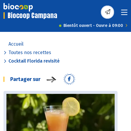
Biocoop Campana
Bientôt ouvert - Ouvre à 09:00
Accueil
Toutes nos recettes
Cocktail Florida revisité
Partager sur