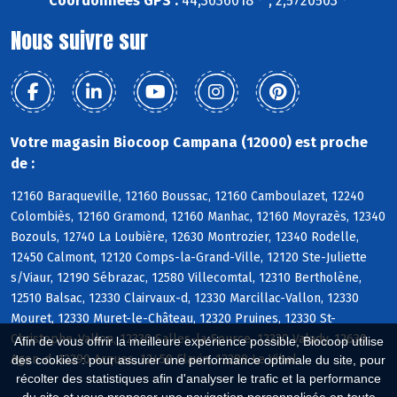
Coordonnées GPS :
44,3636018 ° , 2,5720503 °
Nous suivre sur
Votre magasin Biocoop Campana (12000) est proche
de :
12160 Baraqueville, 12160 Boussac, 12160 Camboulazet, 12240
Colombiès, 12160 Gramond, 12160 Manhac, 12160 Moyrazès, 12340
Bozouls, 12740 La Loubière, 12630 Montrozier, 12340 Rodelle,
12450 Calmont, 12120 Comps-la-Grand-Ville, 12120 Ste-Juliette
s/Viaur, 12190 Sébrazac, 12580 Villecomtal, 12310 Bertholène,
12510 Balsac, 12330 Clairvaux-d, 12330 Marcillac-Vallon, 12330
Mouret, 12330 Muret-le-Château, 12320 Pruines, 12330 St-
Christophe-Vallon, 12330 Salles-la-Source, 12330 Valady, 12630
Afin de vous offrir la meilleure expérience possible, Biocoop utilise
Agen-d, 12290 Arques, 12450 Flavin, 12290 Le Vibal
des cookies : pour assurer une performance optimale du site, pour
récolter des statistiques afin d'analyser le trafic et la performance