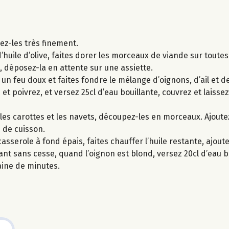
cez-les très finement.
’huile d’olive, faites dorer les morceaux de viande sur toutes
e, déposez-la en attente sur une assiette.
r un feu doux et faites fondre le mélange d’oignons, d’ail et 
et poivrez, et versez 25cl d’eau bouillante, couvrez et laiss
lez les carottes et les navets, découpez-les en morceaux. Ajou
 de cuisson.
sserole à fond épais, faites chauffer l’huile restante, ajoutez
t sans cesse, quand l’oignon est blond, versez 20cl d’eau bo
aine de minutes.