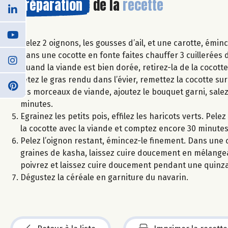
Préparation
de la
recette
Pelez 2 oignons, les gousses d’ail, et une carotte, émin
Dans une cocotte en fonte faites chauffer 3 cuillerées d
Quand la viande est bien dorée, retirez-la de la cocott
Jetez le gras rendu dans l’évier, remettez la cocotte su
les morceaux de viande, ajoutez le bouquet garni, salez 
minutes.
Egrainez les petits pois, effilez les haricots verts. Pe
la cocotte avec la viande et comptez encore 30 minutes
Pelez l’oignon restant, émincez-le finement. Dans une ca
graines de kasha, laissez cuire doucement en mélangean
poivrez et laissez cuire doucement pendant une quinz
Dégustez la céréale en garniture du navarin.