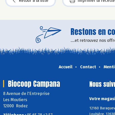
Retour à la liste
Imprimer la recette
Restons en con
....et retrouvez nos of
Accueil
Contact
Menti
Biocoop Campana
Nous suiv
8 Avenue de l'Entreprise
Votre magasi
Les Moutiers
12000 Rodez
12160 Baraquev
Loubière, 12630