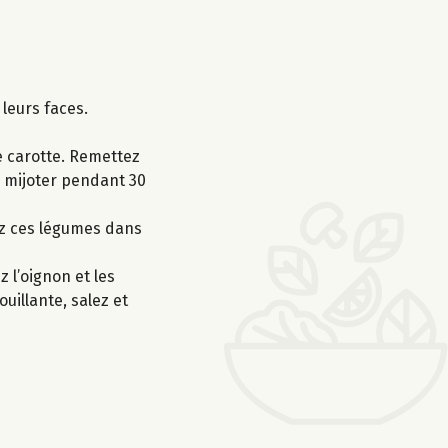
 leurs faces.
de carotte. Remettez
ez mijoter pendant 30
tez ces légumes dans
 l’oignon et les
uillante, salez et