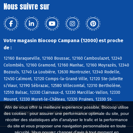
Nous suivre sur
Votre magasin Biocoop Campana (12000) est proche
de :
12160 Baraqueville, 12160 Boussac, 12160 Camboulazet, 12240
Colombiès, 12160 Gramond, 12160 Manhac, 12160 Moyrazès, 12340
Bozouls, 12740 La Loubière, 12630 Montrozier, 12340 Rodelle,
12450 Calmont, 12120 Comps-la-Grand-Ville, 12120 Ste-Juliette
s/Viaur, 12190 Sébrazac, 12580 Villecomtal, 12310 Bertholène,
12510 Balsac, 12330 Clairvaux-d, 12330 Marcillac-Vallon, 12330
Mouret, 12330 Muret-le-Château, 12320 Pruines, 12330 St-
Christophe-Vallon, 12330 Salles-la-Source, 12330 Valady, 12630
Afin de vous offrir la meilleure expérience possible, Biocoop utilise
Agen-d, 12290 Arques, 12450 Flavin, 12290 Le Vibal
des cookies : pour assurer une performance optimale du site, pour
récolter des statistiques afin d'analyser le trafic et la performance
du site et vous proposer une navigation personnalisée en toute
sécurité. Vous pouvez changer d'avis à tout moment en
Biocoop.fr
Le réseau Biocoop