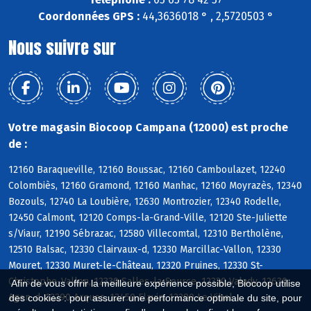
Coordonnées GPS :
44,3636018 ° , 2,5720503 °
Nous suivre sur
Votre magasin Biocoop Campana (12000) est proche
de :
12160 Baraqueville, 12160 Boussac, 12160 Camboulazet, 12240
Colombiès, 12160 Gramond, 12160 Manhac, 12160 Moyrazès, 12340
Bozouls, 12740 La Loubière, 12630 Montrozier, 12340 Rodelle,
12450 Calmont, 12120 Comps-la-Grand-Ville, 12120 Ste-Juliette
s/Viaur, 12190 Sébrazac, 12580 Villecomtal, 12310 Bertholène,
12510 Balsac, 12330 Clairvaux-d, 12330 Marcillac-Vallon, 12330
Mouret, 12330 Muret-le-Château, 12320 Pruines, 12330 St-
Christophe-Vallon, 12330 Salles-la-Source, 12330 Valady, 12630
Afin de vous offrir la meilleure expérience possible, Biocoop utilise
Agen-d, 12290 Arques, 12450 Flavin, 12290 Le Vibal
des cookies : pour assurer une performance optimale du site, pour