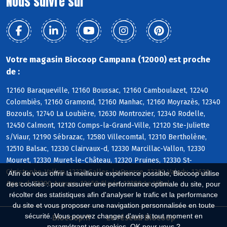
Nous suivre sur
Votre magasin Biocoop Campana (12000) est proche
de :
12160 Baraqueville, 12160 Boussac, 12160 Camboulazet, 12240
Colombiès, 12160 Gramond, 12160 Manhac, 12160 Moyrazès, 12340
Bozouls, 12740 La Loubière, 12630 Montrozier, 12340 Rodelle,
12450 Calmont, 12120 Comps-la-Grand-Ville, 12120 Ste-Juliette
s/Viaur, 12190 Sébrazac, 12580 Villecomtal, 12310 Bertholène,
12510 Balsac, 12330 Clairvaux-d, 12330 Marcillac-Vallon, 12330
Mouret, 12330 Muret-le-Château, 12320 Pruines, 12330 St-
Christophe-Vallon, 12330 Salles-la-Source, 12330 Valady, 12630
Afin de vous offrir la meilleure expérience possible, Biocoop utilise
Agen-d, 12290 Arques, 12450 Flavin, 12290 Le Vibal
des cookies : pour assurer une performance optimale du site, pour
récolter des statistiques afin d'analyser le trafic et la performance
du site et vous proposer une navigation personnalisée en toute
sécurité. Vous pouvez changer d'avis à tout moment en
Biocoop.fr
Le réseau Biocoop
paramétrant vos cookies. OK pour vous ?