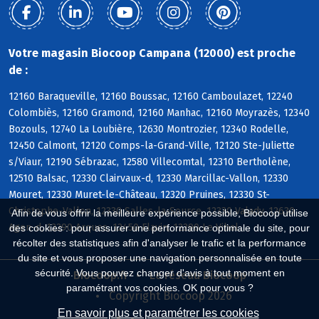
Votre magasin Biocoop Campana (12000) est proche
de :
12160 Baraqueville, 12160 Boussac, 12160 Camboulazet, 12240
Colombiès, 12160 Gramond, 12160 Manhac, 12160 Moyrazès, 12340
Bozouls, 12740 La Loubière, 12630 Montrozier, 12340 Rodelle,
12450 Calmont, 12120 Comps-la-Grand-Ville, 12120 Ste-Juliette
s/Viaur, 12190 Sébrazac, 12580 Villecomtal, 12310 Bertholène,
12510 Balsac, 12330 Clairvaux-d, 12330 Marcillac-Vallon, 12330
Mouret, 12330 Muret-le-Château, 12320 Pruines, 12330 St-
Christophe-Vallon, 12330 Salles-la-Source, 12330 Valady, 12630
Afin de vous offrir la meilleure expérience possible, Biocoop utilise
Agen-d, 12290 Arques, 12450 Flavin, 12290 Le Vibal
des cookies : pour assurer une performance optimale du site, pour
récolter des statistiques afin d'analyser le trafic et la performance
du site et vous proposer une navigation personnalisée en toute
sécurité. Vous pouvez changer d'avis à tout moment en
Biocoop.fr
Le réseau Biocoop
paramétrant vos cookies. OK pour vous ?
Copyright Biocoop 2026
En savoir plus et paramétrer les cookies