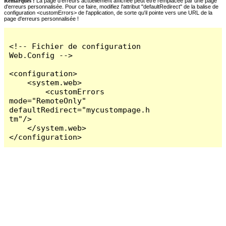
Remarques :
La page d'erreurs actuellement affichée peut être remplacée par une page
d'erreurs personnalisée. Pour ce faire, modifiez l'attribut "defaultRedirect" de la balise de
configuration <customErrors> de l'application, de sorte qu'il pointe vers une URL de la
page d'erreurs personnalisée !
<!-- Fichier de configuration 
Web.Config -->

<configuration>

    <system.web>

        <customErrors 
mode="RemoteOnly" 
defaultRedirect="mycustompage.h
tm"/>

    </system.web>

</configuration>