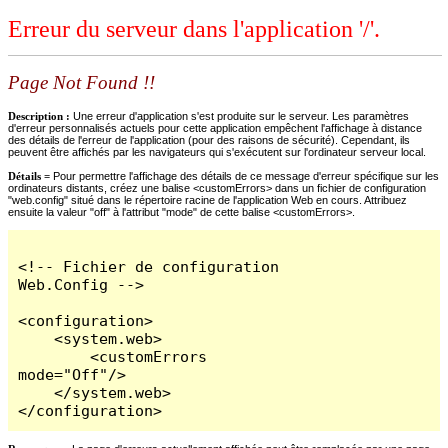
Erreur du serveur dans l'application '/'.
Page Not Found !!
Description :
Une erreur d'application s'est produite sur le serveur. Les paramètres
d'erreur personnalisés actuels pour cette application empêchent l'affichage à distance
des détails de l'erreur de l'application (pour des raisons de sécurité). Cependant, ils
peuvent être affichés par les navigateurs qui s'exécutent sur l'ordinateur serveur local.
Détails =
Pour permettre l'affichage des détails de ce message d'erreur spécifique sur les
ordinateurs distants, créez une balise <customErrors> dans un fichier de configuration
"web.config" situé dans le répertoire racine de l'application Web en cours. Attribuez
ensuite la valeur "off" à l'attribut "mode" de cette balise <customErrors>.
<!-- Fichier de configuration 
Web.Config -->

<configuration>

    <system.web>

        <customErrors 
mode="Off"/>

    </system.web>

</configuration>