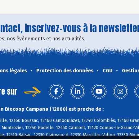
tact, inscrivez-vous à la newsletter
fres, nos événements et nos actualités.
ons légales
Protection des données
CGU
Gestio
re sur
n Biocoop Campana (12000) est proche de :
ille, 12160 Boussac, 12160 Camboulazet, 12240 Colombiès, 12160 Gra
 Montrozier, 12340 Rodelle, 12450 Calmont, 12120 Comps-la-Grand-Ville
e, 12510 Balsac, 12330 Clairvaux-d, 12330 Marcillac-Vallon, 12330 Mou