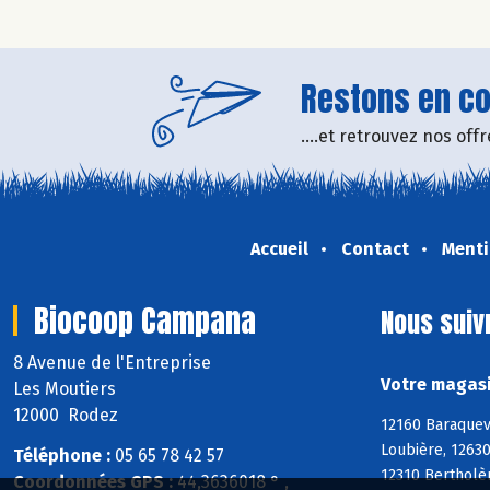
Restons en con
....et retrouvez nos of
Accueil
Contact
Menti
Biocoop Campana
Nous suiv
8 Avenue de l'Entreprise
Votre magasi
Les Moutiers
12000 Rodez
12160 Baraquev
Loubière, 12630
Téléphone :
05 65 78 42 57
12310 Bertholèn
Coordonnées GPS :
44,3636018 ° ,