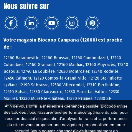
Nous suivre sur
Votre magasin Biocoop Campana (12000) est proche
de :
12160 Baraqueville, 12160 Boussac, 12160 Camboulazet, 12240
Colombiès, 12160 Gramond, 12160 Manhac, 12160 Moyrazès, 12340
Bozouls, 12740 La Loubière, 12630 Montrozier, 12340 Rodelle,
12450 Calmont, 12120 Comps-la-Grand-Ville, 12120 Ste-Juliette
s/Viaur, 12190 Sébrazac, 12580 Villecomtal, 12310 Bertholène,
12510 Balsac, 12330 Clairvaux-d, 12330 Marcillac-Vallon, 12330
Mouret, 12330 Muret-le-Château, 12320 Pruines, 12330 St-
Christophe-Vallon, 12330 Salles-la-Source, 12330 Valady, 12630
Afin de vous offrir la meilleure expérience possible, Biocoop utilise
Agen-d, 12290 Arques, 12450 Flavin, 12290 Le Vibal
des cookies : pour assurer une performance optimale du site, pour
récolter des statistiques afin d'analyser le trafic et la performance
du site et vous proposer une navigation personnalisée en toute
sécurité. Vous pouvez changer d'avis à tout moment en
Biocoop.fr
Le réseau Biocoop