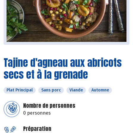
Tajine d'agneau aux abricots
secs et à la grenade
Plat Principal
Sans porc
Viande
Automne
Nombre de personnes
0 personnes
Préparation