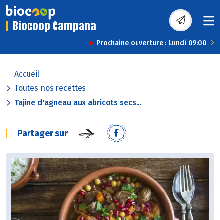
Biocoop Campana
Prochaine ouverture : Lundi 09:00
Accueil
Toutes nos recettes
Tajine d'agneau aux abricots secs...
Partager sur