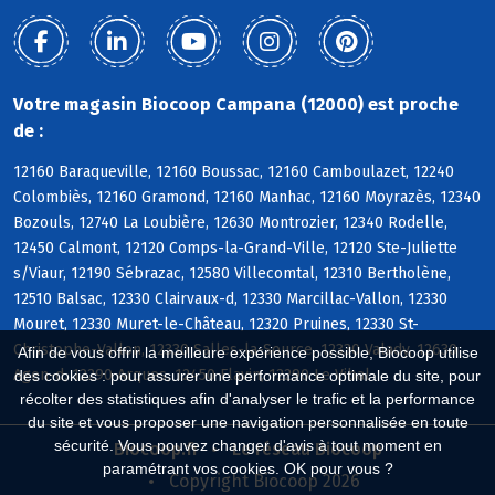
Votre magasin Biocoop Campana (12000) est proche
de :
12160 Baraqueville, 12160 Boussac, 12160 Camboulazet, 12240
Colombiès, 12160 Gramond, 12160 Manhac, 12160 Moyrazès, 12340
Bozouls, 12740 La Loubière, 12630 Montrozier, 12340 Rodelle,
12450 Calmont, 12120 Comps-la-Grand-Ville, 12120 Ste-Juliette
s/Viaur, 12190 Sébrazac, 12580 Villecomtal, 12310 Bertholène,
12510 Balsac, 12330 Clairvaux-d, 12330 Marcillac-Vallon, 12330
Mouret, 12330 Muret-le-Château, 12320 Pruines, 12330 St-
Christophe-Vallon, 12330 Salles-la-Source, 12330 Valady, 12630
Afin de vous offrir la meilleure expérience possible, Biocoop utilise
Agen-d, 12290 Arques, 12450 Flavin, 12290 Le Vibal
des cookies : pour assurer une performance optimale du site, pour
récolter des statistiques afin d'analyser le trafic et la performance
du site et vous proposer une navigation personnalisée en toute
sécurité. Vous pouvez changer d'avis à tout moment en
Biocoop.fr
Le réseau Biocoop
paramétrant vos cookies. OK pour vous ?
Copyright Biocoop 2026