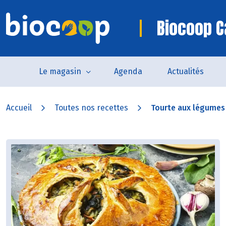
Biocoop 
Le magasin
Agenda
Actualités
Accueil
Toutes nos recettes
Tourte aux légumes 