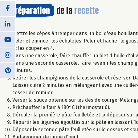
Préparation
de la
recette
Mettre les cèpes à tremper dans un bol d'eau bouillant
Peler et émincer les échalotes. Peler et hacher le gouss
et les couper en 4.
Dans une casserole, faire chauffer un filet d'huile d'olive
Dans une seconde casserole, faire revenir les champigno
minutes.
Retirer les champignons de la casserole et réserver. Da
Laisser cuire 2 minutes en mélangeant avec une cuillère 
cesser de remuer.
Verser la sauce obtenue sur les dés de courge. Mélange
Préchauffer le four à 180°C (thermostat 6).
Dérouler la première pâte feuilletée et la déposer sur
Répartir les légumes égouttés sur la pâte en laissant 1c
Déposer la seconde pâte feuilletée sur le dessus et sou
Badigeonner de jaune d'oeuf.