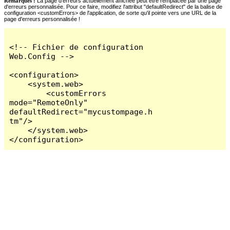
Remarques :
La page d'erreurs actuellement affichée peut être remplacée par une page
d'erreurs personnalisée. Pour ce faire, modifiez l'attribut "defaultRedirect" de la balise de
configuration <customErrors> de l'application, de sorte qu'il pointe vers une URL de la
page d'erreurs personnalisée !
<!-- Fichier de configuration 
Web.Config -->

<configuration>

    <system.web>

        <customErrors 
mode="RemoteOnly" 
defaultRedirect="mycustompage.h
tm"/>

    </system.web>

</configuration>