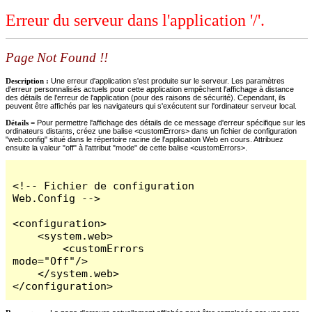
Erreur du serveur dans l'application '/'.
Page Not Found !!
Description :
Une erreur d'application s'est produite sur le serveur. Les paramètres
d'erreur personnalisés actuels pour cette application empêchent l'affichage à distance
des détails de l'erreur de l'application (pour des raisons de sécurité). Cependant, ils
peuvent être affichés par les navigateurs qui s'exécutent sur l'ordinateur serveur local.
Détails =
Pour permettre l'affichage des détails de ce message d'erreur spécifique sur les
ordinateurs distants, créez une balise <customErrors> dans un fichier de configuration
"web.config" situé dans le répertoire racine de l'application Web en cours. Attribuez
ensuite la valeur "off" à l'attribut "mode" de cette balise <customErrors>.
<!-- Fichier de configuration 
Web.Config -->

<configuration>

    <system.web>

        <customErrors 
mode="Off"/>

    </system.web>

</configuration>